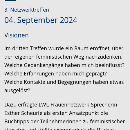
Zur
Aktiviere
Ein
3. Netzwerktreffen
Leichten
Audio-
Video
04. September 2024
Sprache
Unterstützung.
in
wechseln.
Deutscher
Visionen
Gebärdensprache
wird
Im dritten Treffen wurde ein Raum eröffnet, über
angezeigt.
den eigenen feministischen Weg nachzudenken:
Welche Gedankengänge haben mich beeinflusst?
Welche Erfahrungen haben mich geprägt?
Welche Kontakte und Begegnungen haben etwas
ausgelöst?
Dazu erfragte LWL-Frauennetzwerk-Sprecherin
Esther Scheurle als ersten Ansatzpunkt die
Buchtipps der Teilnehmerinnen zu feministischer
Literatur und stellte exemplarisch die Bücher