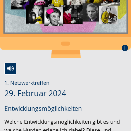
Zur
Aktiviere
Ein
1. Netzwerktreffen
Leichten
Audio-
Video
29. Februar 2024
Sprache
Unterstützung.
in
wechseln.
Deutscher
Entwicklungsmöglichkeiten
Gebärdensprache
wird
Welche Entwicklungsmöglichkeiten gibt es und
angezeigt.
welche Hürden erlebe ich dabei? Diese und