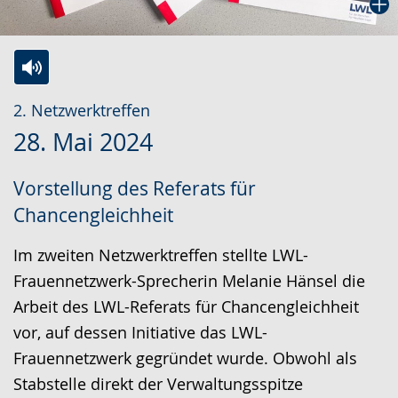
Zur
Aktiviere
Ein
2. Netzwerktreffen
Leichten
Audio-
Video
28. Mai 2024
Sprache
Unterstützung.
in
wechseln.
Deutscher
Vorstellung des Referats für
Gebärdensprache
Chancengleichheit
wird
angezeigt.
Im zweiten Netzwerktreffen stellte LWL-
Frauennetzwerk-Sprecherin Melanie Hänsel die
Arbeit des LWL-Referats für Chancengleichheit
vor, auf dessen Initiative das LWL-
Frauennetzwerk gegründet wurde. Obwohl als
Stabstelle direkt der Verwaltungsspitze