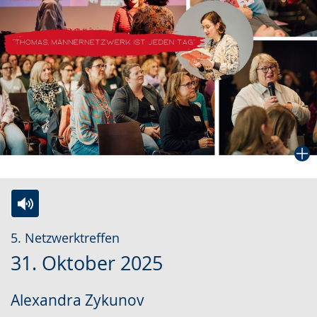
Zur
Aktiviere
Ein
5. Netzwerktreffen
Leichten
Audio-
Video
31. Oktober 2025
Sprache
Unterstützung.
in
wechseln.
Deutscher
Alexandra Zykunov
Gebärdensprache