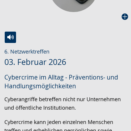
Zur
Aktiviere
Ein
6. Netzwerktreffen
Leichten
Audio-
Video
03. Februar 2026
Sprache
Unterstützung.
in
wechseln.
Deutscher
Cybercrime im Alltag - Präventions- und
Gebärdensprache
Handlungsmöglichkeiten
wird
angezeigt.
Cyberangriffe betreffen nicht nur Unternehmen
und öffentliche Institutionen.
Cybercrime kann jeden einzelnen Menschen
treffen und erheblichen persönlichen sowie