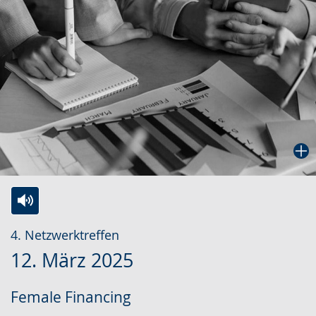
Zur
Aktiviere
Ein
4. Netzwerktreffen
Leichten
Audio-
Video
12. März 2025
Sprache
Unterstützung.
in
wechseln.
Deutscher
Female Financing
Gebärdensprache