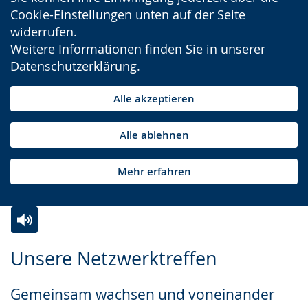
Cookie-Einstellungen unten auf der Seite
widerrufen.
Weitere Informationen finden Sie in unserer
Datenschutzerklärung
.
Alle akzeptieren
Alle ablehnen
Mehr erfahren
Zur
Aktiviere
Ein
Unsere Netzwerktreffen
Leichten
Audio-
Video
Sprache
Unterstützung.
in
Gemeinsam wachsen und voneinander
wechseln.
Deutscher