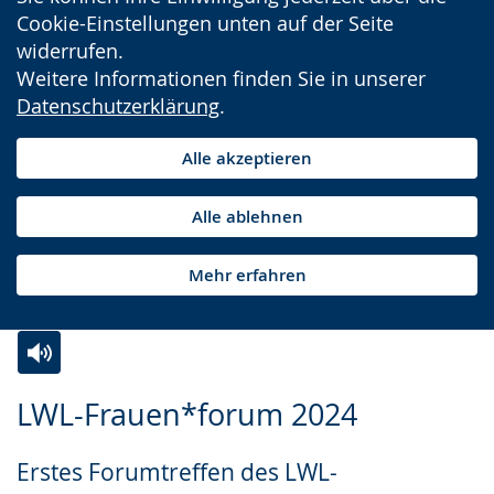
Cookie-Einstellungen unten auf der Seite
widerrufen.
Weitere Informationen finden Sie in unserer
Datenschutzerklärung
.
Alle akzeptieren
Alle ablehnen
Mehr erfahren
Zur
Aktiviere
Ein
LWL-Frauen*forum 2024
Leichten
Audio-
Video
Sprache
Unterstützung.
in
Erstes Forumtreffen des LWL-
wechseln.
Deutscher